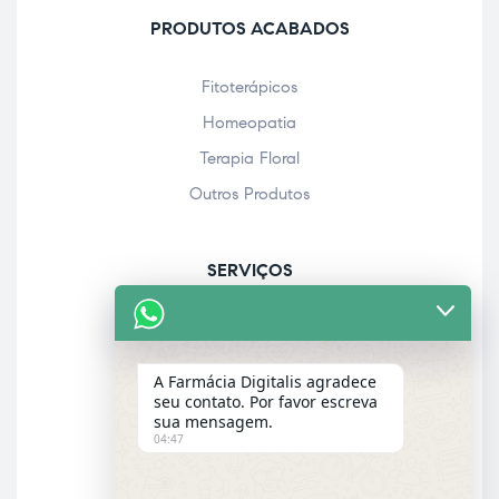
PRODUTOS ACABADOS
Fitoterápicos
Homeopatia
Terapia Floral
Outros Produtos
SERVIÇOS
Acolhimento farmacêutico
Assistência personalizada
A Farmácia Digitalis agradece
Check-up
seu contato. Por favor escreva
sua mensagem.
Entrega a domicílio
04:47
Garantia dos produtos