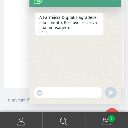
Acolhimento farmacêutico
Assistência personalizada
A Farmácia Digitalis agradece
Check-up
seu contato. Por favor escreva
sua mensagem.
Entrega a domicílio
02:51
Garantia dos produtos
E-MAIL
Email
"+chaty_settings.lang.emoji_picker+"
UNDEFINE
WhatsApp
Copyright © 2025 Farmácia Digitalis. Todos direitos reservados.
Message
0
Hide