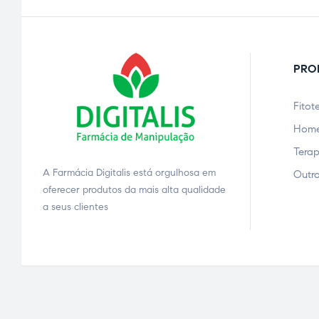
PRO
Fitot
Home
Terap
A Farmácia Digitalis está orgulhosa em
Outro
ão
oferecer produtos da mais alta qualidade
a seus clientes
a