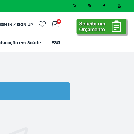
0
IGN IN / SIGN UP
ducação em Saúde
ESG