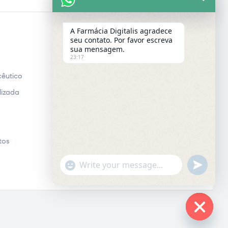
A Farmácia Digitalis agradece
seu contato. Por favor escreva
E-MAIL
sua mensagem.
23:17
Email
êutico
lizada
tos
"+chaty_settings.lang.emoji_picker+"
UNDEFINE
WhatsApp
Message
Hide