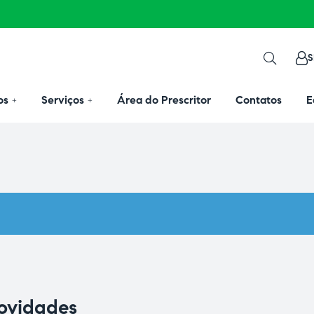
S
os
Serviços
Área do Prescritor
Contatos
E
novidades