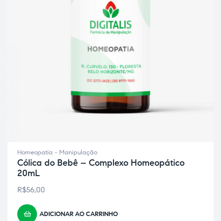
ão
Homeopatia - Manipulação
Cólica do Bebê – Complexo Homeopático
20mL
R$
56,00
ADICIONAR AO CARRINHO
a