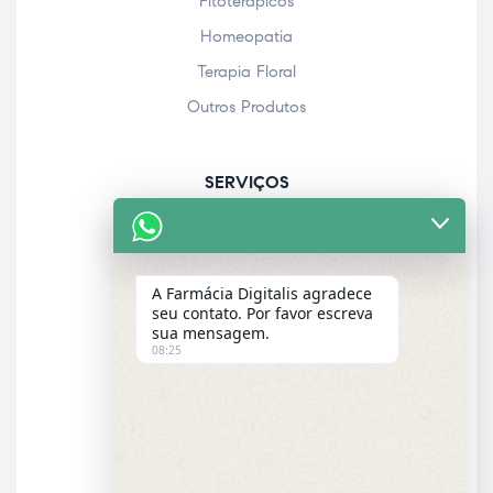
Fitoterápicos
Homeopatia
Terapia Floral
Outros Produtos
SERVIÇOS
Acolhimento farmacêutico
Assistência personalizada
A Farmácia Digitalis agradece
Check-up
seu contato. Por favor escreva
sua mensagem.
Entrega a domicílio
08:25
Garantia dos produtos
E-MAIL