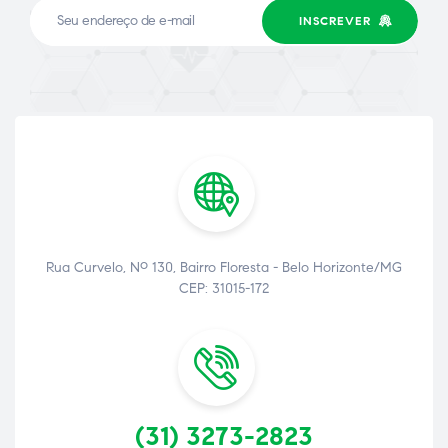
INSCREVER
ão
Rua Curvelo, Nº 130, Bairro Floresta - Belo Horizonte/MG
CEP: 31015-172
(31) 3273-2823
a