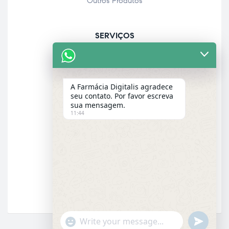
Outros Produtos
SERVIÇOS
Acolhimento farmacêutico
Assistência personalizada
A Farmácia Digitalis agradece
Check-up
seu contato. Por favor escreva
sua mensagem.
Entrega a domicílio
11:44
Garantia dos produtos
E-MAIL
Email
"+chaty_settings.lang.emoji_picker+"
UNDEFINE
WhatsApp