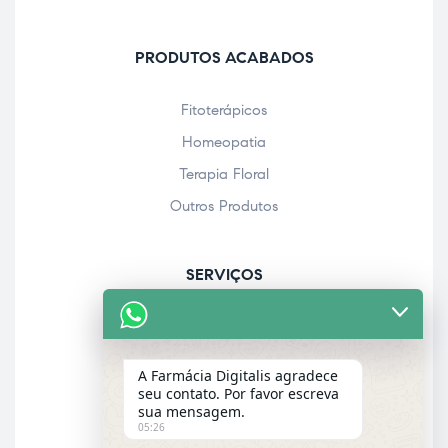
PRODUTOS ACABADOS
Fitoterápicos
Homeopatia
Terapia Floral
Outros Produtos
SERVIÇOS
Acolhimento farmacêutico
Assistência personalizada
A Farmácia Digitalis agradece
Check-up
seu contato. Por favor escreva
sua mensagem.
Entrega a domicílio
05:26