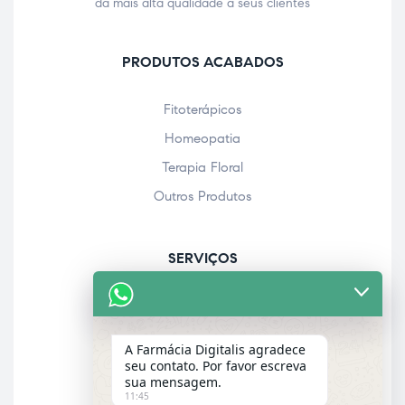
da mais alta qualidade a seus clientes
PRODUTOS ACABADOS
Fitoterápicos
Homeopatia
Terapia Floral
Outros Produtos
SERVIÇOS
Acolhimento farmacêutico
Assistência personalizada
A Farmácia Digitalis agradece
Check-up
seu contato. Por favor escreva
sua mensagem.
Entrega a domicílio
11:45