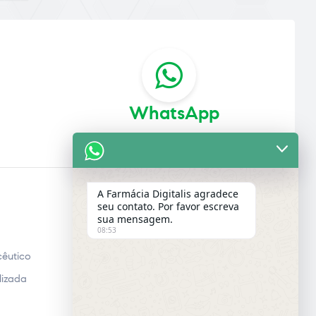
WhatsApp
A Farmácia Digitalis agradece
seu contato. Por favor escreva
E-MAIL
sua mensagem.
08:53
Email
êutico
lizada