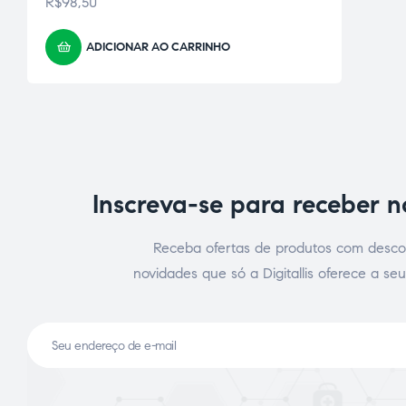
R$
98,50
ADICIONAR AO CARRINHO
Inscreva-se para receber 
ão
Receba ofertas de produtos com desco
novidades que só a Digitallis oferece a seu
a