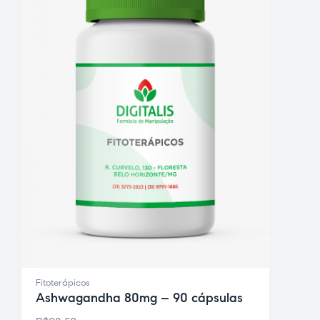
ce Page
idade
Fitoterápicos
Ashwagandha 80mg – 90 cápsulas