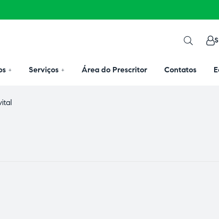
S
os
Serviços
Área do Prescritor
Contatos
E
ital