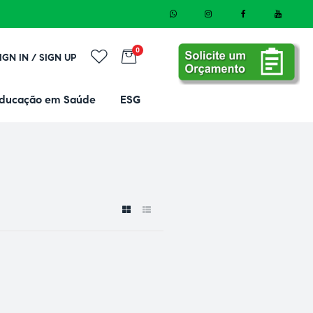
0
IGN IN / SIGN UP
ducação em Saúde
ESG