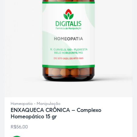
ão
Homeopatia - Manipulação
ENXAQUECA CRÔNICA – Complexo
Homeopático 15 gr
R$
56,00
a