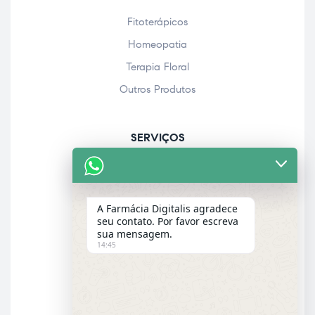
Fitoterápicos
Homeopatia
Terapia Floral
Outros Produtos
SERVIÇOS
Acolhimento farmacêutico
Assistência personalizada
A Farmácia Digitalis agradece
Check-up
seu contato. Por favor escreva
sua mensagem.
Entrega a domicílio
14:45
Garantia dos produtos
E-MAIL