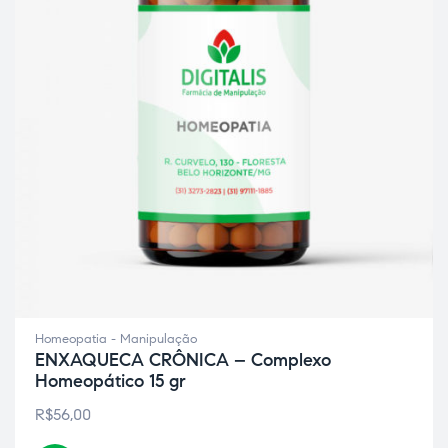
ão
Homeopatia - Manipulação
ENXAQUECA CRÔNICA – Complexo
Homeopático 15 gr
R$
56,00
a