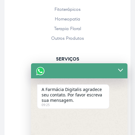
Fitoterápicos
Homeopatia
Terapia Floral
Outros Produtos
SERVIÇOS
Acolhimento farmacêutico
Assistência personalizada
A Farmácia Digitalis agradece
Check-up
seu contato. Por favor escreva
sua mensagem.
Entrega a domicílio
09:25
Garantia dos produtos
E-MAIL