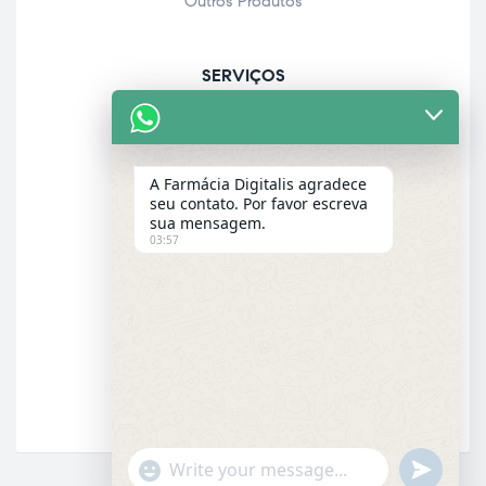
Outros Produtos
SERVIÇOS
Acolhimento farmacêutico
Assistência personalizada
A Farmácia Digitalis agradece
Check-up
seu contato. Por favor escreva
sua mensagem.
Entrega a domicílio
03:57
Garantia dos produtos
E-MAIL
Email
"+chaty_settings.lang.emoji_picker+"
UNDEFINE
WhatsApp