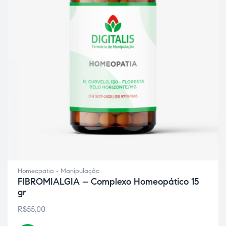
ão
Homeopatia - Manipulação
FIBROMIALGIA – Complexo Homeopático 15
gr
R$
55,00
a