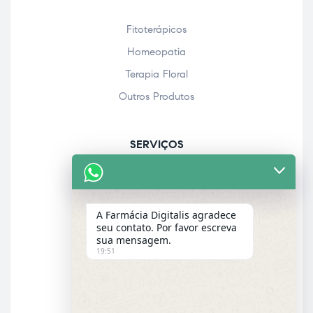
Fitoterápicos
Homeopatia
Terapia Floral
Outros Produtos
SERVIÇOS
Acolhimento farmacêutico
Assistência personalizada
A Farmácia Digitalis agradece
Check-up
seu contato. Por favor escreva
sua mensagem.
Entrega a domicílio
19:51
Garantia dos produtos