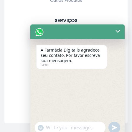
Outros Produtos
SERVIÇOS
Acolhimento farmacêutico
Assistência personalizada
A Farmácia Digitalis agradece
Check-up
seu contato. Por favor escreva
sua mensagem.
Entrega a domicílio
04:00
Garantia dos produtos
E-MAIL
Email
"+chaty_settings.lang.emoji_picker+"
UNDEFINE
WhatsApp