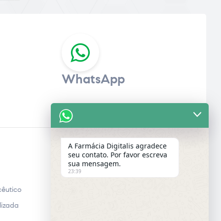
WhatsApp
A Farmácia Digitalis agradece
seu contato. Por favor escreva
E-MAIL
sua mensagem.
23:39
Email
êutico
lizada