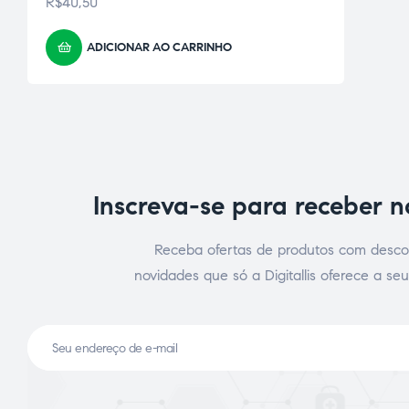
R$
40,50
ADICIONAR AO CARRINHO
Inscreva-se para receber 
ão
Receba ofertas de produtos com desco
novidades que só a Digitallis oferece a seu
a