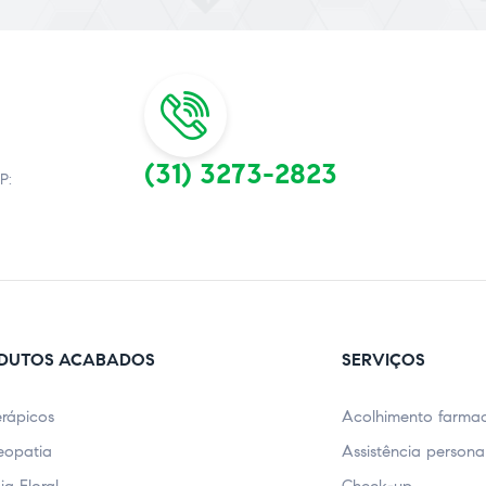
(31) 3273-2823
P:
DUTOS ACABADOS
SERVIÇOS
erápicos
Acolhimento farmac
opatia
Assistência persona
ia Floral
Check-up