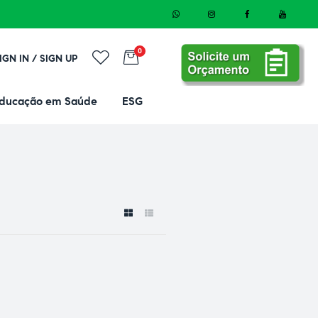
0
IGN IN / SIGN UP
ducação em Saúde
ESG