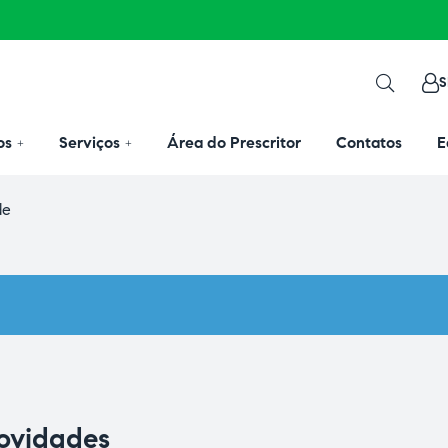
S
os
Serviços
Área do Prescritor
Contatos
E
de
novidades