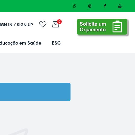
0
IGN IN / SIGN UP
ducação em Saúde
ESG