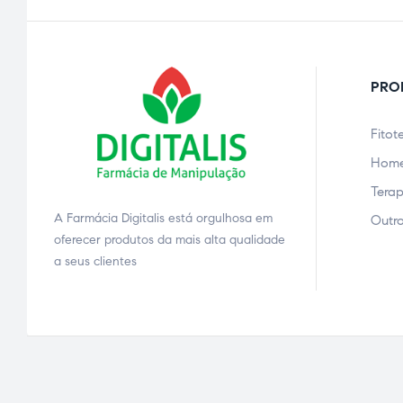
PRO
Fitot
Home
Terap
A Farmácia Digitalis está orgulhosa em
Outro
ão
oferecer produtos da mais alta qualidade
a seus clientes
a