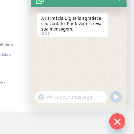
A Farmácia Digitalis agradece
seu contato. Por favor escreva
E-MAIL
sua mensagem.
08:53
Email
êutico
lizada
tos
"+chaty_settings.lang.emoji_picker+"
UNDEFINE
WhatsApp
Message
Hide