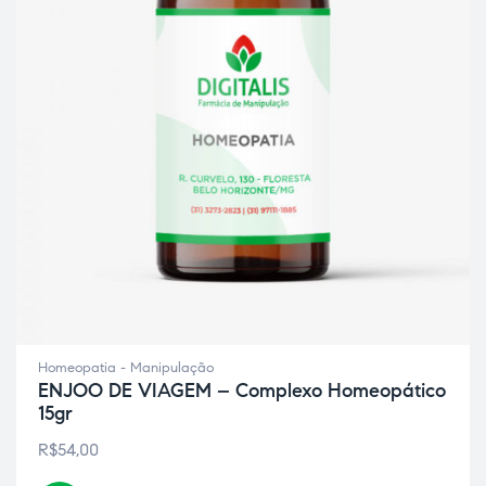
ão
Homeopatia - Manipulação
ENJOO DE VIAGEM – Complexo Homeopático
15gr
R$
54,00
a