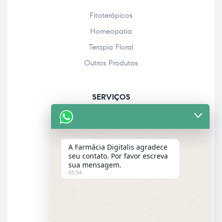
Fitoterápicos
Homeopatia
Terapia Floral
Outros Produtos
SERVIÇOS
Acolhimento farmacêutico
Assistência personalizada
A Farmácia Digitalis agradece
Check-up
seu contato. Por favor escreva
sua mensagem.
Entrega a domicílio
05:54
Garantia dos produtos
E-MAIL