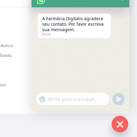
A Farmácia Digitalis agradece
seu contato. Por favor escreva
E-MAIL
sua mensagem.
04:08
Email
êutico
lizada
tos
"+chaty_settings.lang.emoji_picker+"
UNDEFINE
WhatsApp
Message
Hide