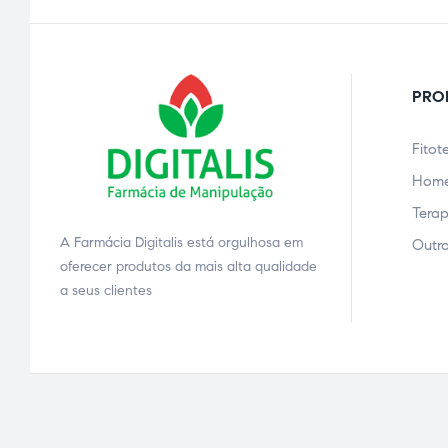
PRO
Fitot
Home
Terap
A Farmácia Digitalis está orgulhosa em
Outro
ão
oferecer produtos da mais alta qualidade
a seus clientes
a