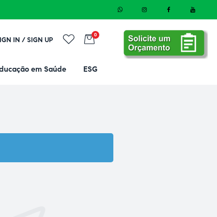
0
IGN IN / SIGN UP
ducação em Saúde
ESG