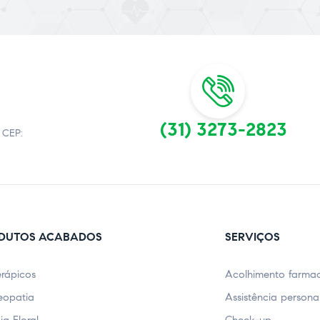
(31) 3273-2823
 CEP:
DUTOS ACABADOS
SERVIÇOS
erápicos
Acolhimento farmac
opatia
Assistência persona
ia Floral
Check-up