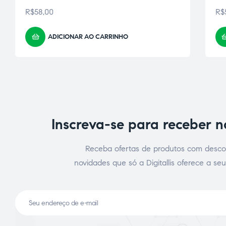
R$
58,00
R$
ADICIONAR AO CARRINHO
Inscreva-se para receber 
ão
Receba ofertas de produtos com desco
novidades que só a Digitallis oferece a seu
a