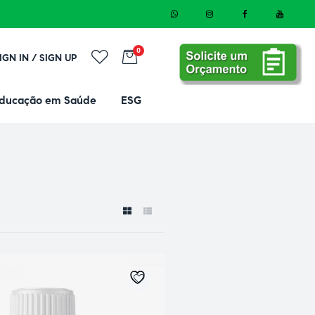
0
IGN IN / SIGN UP
ducação em Saúde
ESG