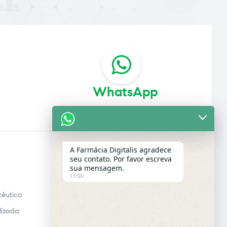
WhatsApp
A Farmácia Digitalis agradece
seu contato. Por favor escreva
E-MAIL
sua mensagem.
11:00
Email
êutico
lizada