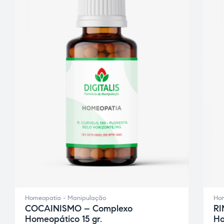
ce Page
idade
Homeopatia - Manipulação
Hom
COCAINISMO – Complexo
RI
Homeopático 15 gr.
Ho