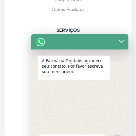
Outros Produtos
SERVIÇOS
Acolhimento farmacêutico
Assistência personalizada
A Farmácia Digitalis agradece
Check-up
seu contato. Por favor escreva
sua mensagem.
Entrega a domicílio
13:02
Garantia dos produtos
E-MAIL
Email