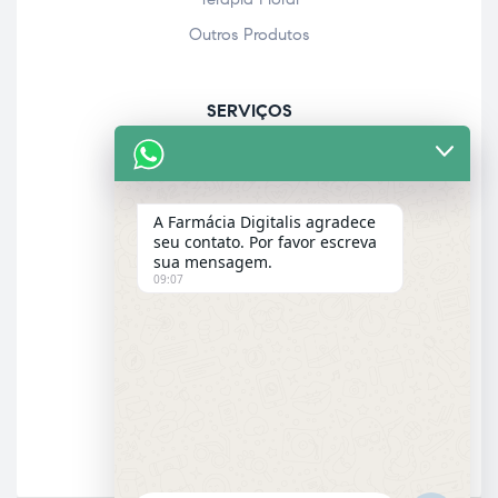
Outros Produtos
SERVIÇOS
Acolhimento farmacêutico
Assistência personalizada
A Farmácia Digitalis agradece
Check-up
seu contato. Por favor escreva
sua mensagem.
Entrega a domicílio
09:07
Garantia dos produtos
E-MAIL
Email