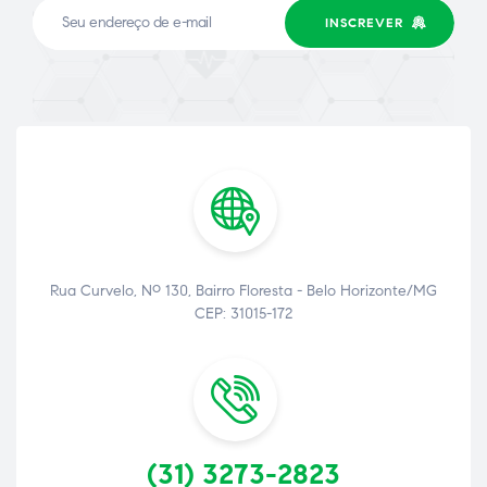
INSCREVER
ão
Rua Curvelo, Nº 130, Bairro Floresta - Belo Horizonte/MG
CEP: 31015-172
(31) 3273-2823
a