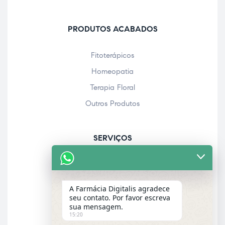
PRODUTOS ACABADOS
Fitoterápicos
Homeopatia
Terapia Floral
Outros Produtos
SERVIÇOS
Acolhimento farmacêutico
Assistência personalizada
A Farmácia Digitalis agradece
Check-up
seu contato. Por favor escreva
sua mensagem.
Entrega a domicílio
15:20