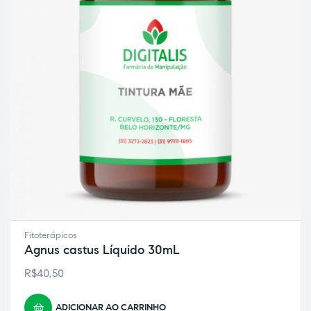
ão
Fitoterápicos
Agnus castus Líquido 30mL
R$
40,50
a
ADICIONAR AO CARRINHO