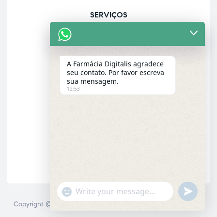
SERVIÇOS
Acolhimento farmacêutico
Assistência personalizada
A Farmácia Digitalis agradece
Check-up
seu contato. Por favor escreva
sua mensagem.
Entrega a domicílio
12:53
Garantia dos produtos
E-MAIL
Email
"+chaty_settings.lang.emoji_picker+"
UNDEFINE
WhatsApp
Copyright © 2025 Farmácia Digitalis. Todos direitos reservados.
Message