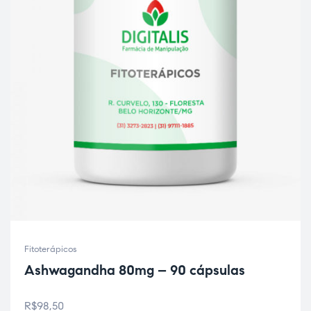
ão
Fitoterápicos
Ashwagandha 80mg – 90 cápsulas
R$
98,50
a