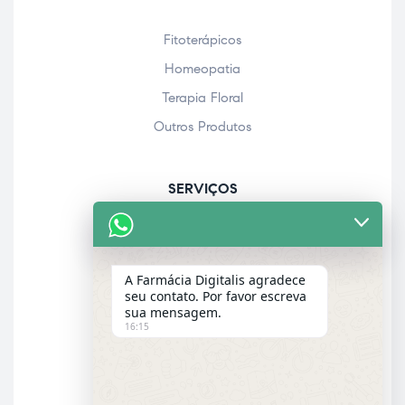
Fitoterápicos
Homeopatia
Terapia Floral
Outros Produtos
SERVIÇOS
Acolhimento farmacêutico
Assistência personalizada
A Farmácia Digitalis agradece
Check-up
seu contato. Por favor escreva
sua mensagem.
Entrega a domicílio
16:15
Garantia dos produtos