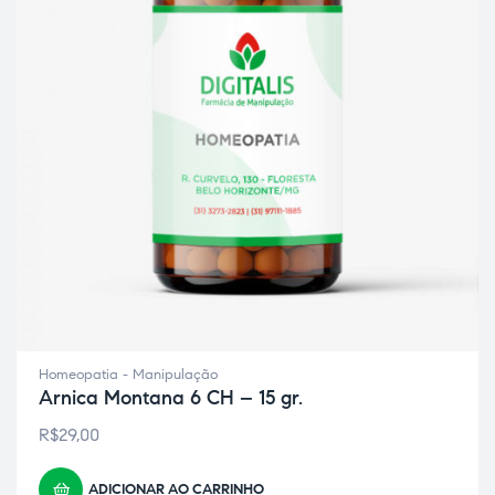
ão
Homeopatia - Manipulação
Arnica Montana 6 CH – 15 gr.
R$
29,00
a
ADICIONAR AO CARRINHO