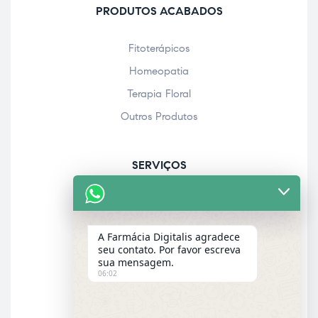
PRODUTOS ACABADOS
Fitoterápicos
Homeopatia
Terapia Floral
Outros Produtos
SERVIÇOS
Acolhimento farmacêutico
Assistência personalizada
A Farmácia Digitalis agradece
Check-up
seu contato. Por favor escreva
sua mensagem.
Entrega a domicílio
06:02
Garantia dos produtos