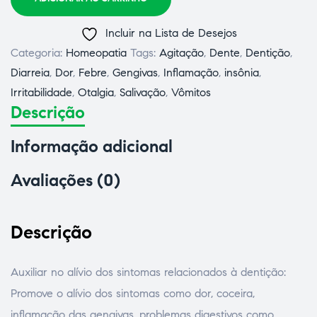
Incluir na Lista de Desejos
Categoria:
Homeopatia
Tags:
Agitação
,
Dente
,
Dentição
,
Diarreia
,
Dor
,
Febre
,
Gengivas
,
Inflamação
,
insônia
,
Irritabilidade
,
Otalgia
,
Salivação
,
Vômitos
Descrição
Informação adicional
Avaliações (0)
Descrição
Auxiliar no alívio dos sintomas relacionados à dentição:
Promove o alívio dos sintomas como dor, coceira,
inflamação das gengivas, problemas digestivos como