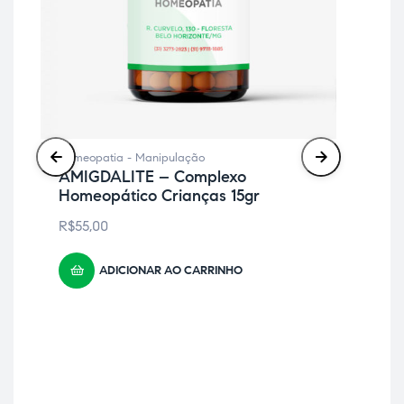
Hom
GR
R$
Homeopatia - Manipulação
AMIGDALITE – Complexo
Homeopático Crianças 15gr
R$
55,00
ADICIONAR AO CARRINHO