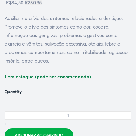
R$
84,50
R$
80,95
Auxiliar no alívio dos sintomas relacionados à dentição:
Promove o alívio dos sintomas como dor, coceira,
inflamação das gengivas, problemas digestivos como
diarreia e vômitos, salivação excessiva, otalgia, febre e
problemas comportamentais como irritabilidade, agitação,
insônia, entre outros.
1 em estoque (pode ser encomendado)
ão
Quantity:
-
+
a
ADICIONAR AO CARRINHO