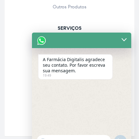
Outros Produtos
SERVIÇOS
Acolhimento farmacêutico
Assistência personalizada
A Farmácia Digitalis agradece
Check-up
seu contato. Por favor escreva
sua mensagem.
Entrega a domicílio
19:49
Garantia dos produtos
E-MAIL
Email