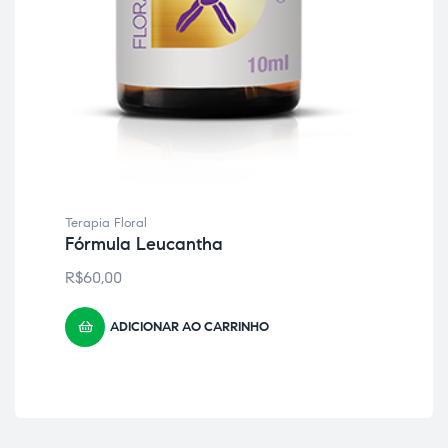
Terapia Floral
Tera
Fórmula Leucantha
Fór
Me
R$
60,00
R$
ADICIONAR AO CARRINHO