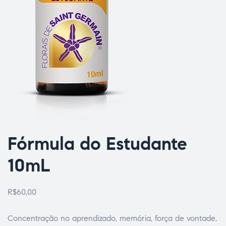
ão
Fórmula do Estudante
10mL
R$
60,00
Concentração no aprendizado, memória, força de vontade,
a