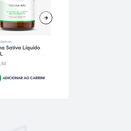
rápicos
Fitoterápicos
a Sativa Líquido
Passiflora Incarnata –
L
Líquido 30mL
,50
R$
40,50
ADICIONAR AO CARRINHO
ADICIONAR AO CARRINHO