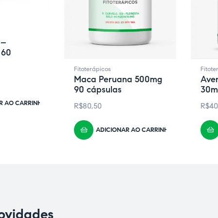
 –
 60
Fitoterápicos
Fitote
Maca Peruana 500mg
Aven
90 cápsulas
30m
R AO CARRINHO
R$
80,50
R$
40
ADICIONAR AO CARRINHO
novidades