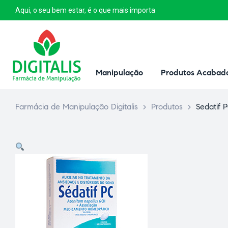
Aqui, o seu bem estar, é o que mais importa
Manipulação
Produtos Acabad
Farmácia de Manipulação Digitalis
>
Produtos
>
Sedatif 