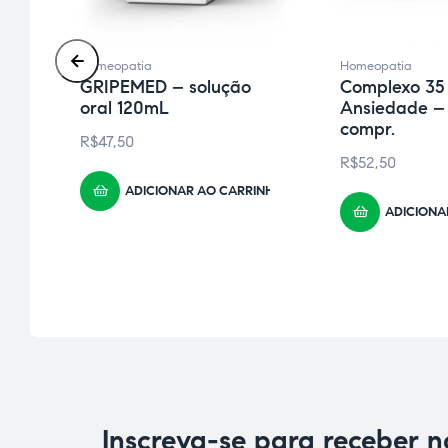
Homeopatia
Homeopatia
GRIPEMED – solução
Complexo 35
oral 120mL
Ansiedade –
compr.
R$
47,50
–
R$
52,50
ADICIONAR AO CARRINHO
ADICIONA
INHO
Inscreva-se para receber 