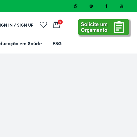
0
IGN IN / SIGN UP
ducação em Saúde
ESG