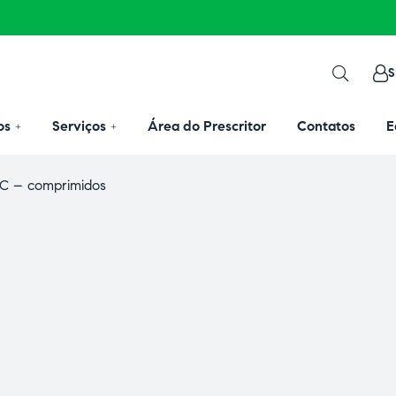
S
os
Serviços
Área do Prescritor
Contatos
E
PC – comprimidos