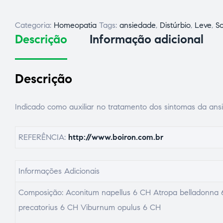
Categoria:
Homeopatia
Tags:
ansiedade
,
Distúrbio
,
Leve
,
S
Descrição
Informação adicional
Descrição
Indicado como auxiliar no tratamento dos sintomas da ansi
ão
REFERÊNCIA:
http://www.boiron.com.br
Informações Adicionais
Composição: Aconitum napellus 6 CH Atropa belladonna 6
precatorius 6 CH Viburnum opulus 6 CH
a