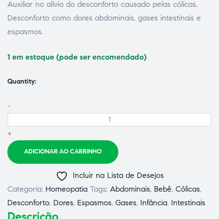
Auxiliar no alívio do desconforto causado pelas cólicas.
Desconforto como dores abdominais, gases intestinais e
espasmos.
1 em estoque (pode ser encomendado)
Quantity:
-
ão
+
ADICIONAR AO CARRINHO
Incluir na Lista de Desejos
Categoria:
Homeopatia
Tags:
Abdominais
,
Bebê
,
Cólicas
,
Desconforto
,
Dores
,
Espasmos
,
Gases
,
Infância
,
Intestinais
Descrição
a