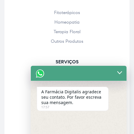
Fitoterápicos
Homeopatia
Terapia Floral
Outros Produtos
SERVIÇOS
Acolhimento farmacêutico
Assistência personalizada
A Farmácia Digitalis agradece
Check-up
seu contato. Por favor escreva
sua mensagem.
Entrega a domicílio
17:57
Garantia dos produtos