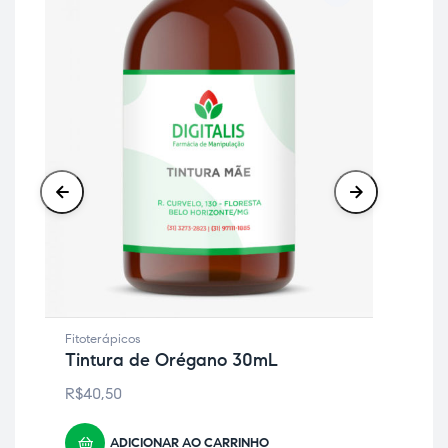
Hom
TO
R$
Fitoterápicos
Tintura de Orégano 30mL
R$
40,50
ADICIONAR AO CARRINHO